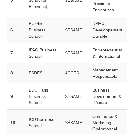
5
School of
SÉSAME
Proximité
Business)
Entreprises
Excelia
RSE &
6
Business
SÉSAME
Développement
School
Durable
IPAG Business
Entrepreneuriat
7
SÉSAME
School
& International
Management
8
ESDES
ACCÈS
Responsable
EDC Paris
Business
9
Business
SÉSAME
Development &
School
Réseau
Commerce &
ICD Business
10
SÉSAME
Marketing
School
Opérationnel