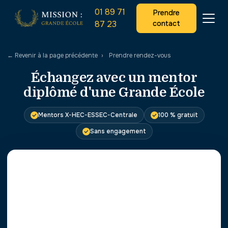
01 89 71
Prendre
87 23
contact
← Revenir à la page précédente
›
Prendre rendez-vous
Échangez avec un mentor
diplômé d'une Grande École
Mentors X-HEC-ESSEC-Centrale
100 % gratuit
Sans engagement