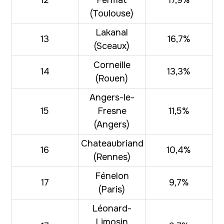
(Toulouse)
Lakanal
13
16,7%
(Sceaux)
Corneille
14
13,3%
(Rouen)
Angers-le-
15
Fresne
11,5%
(Angers)
Chateaubriand
16
10,4%
(Rennes)
Fénelon
17
9,7%
(Paris)
Léonard-
Limosin