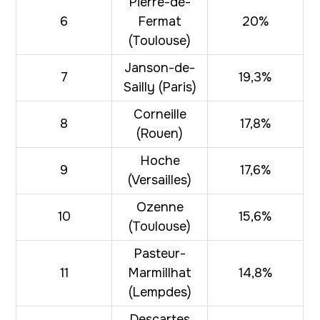
Pierre-de-
6
Fermat
20%
(Toulouse)
Janson-de-
7
19,3%
Sailly (Paris)
Corneille
8
17,8%
(Rouen)
Hoche
9
17,6%
(Versailles)
Ozenne
10
15,6%
(Toulouse)
Pasteur-
11
Marmillhat
14,8%
(Lempdes)
Descartes