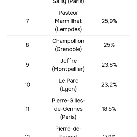
Sailly (Paris)
Pasteur
7
Marmillhat
25,9%
(Lempdes)
Champollion
8
25%
(Grenoble)
Joffre
9
23,8%
(Montpellier)
Le Parc
10
23,2%
(Lyon)
Pierre-Gilles-
11
de-Gennes
18,5%
(Paris)
Pierre-de-
12
Fermat
17,9%