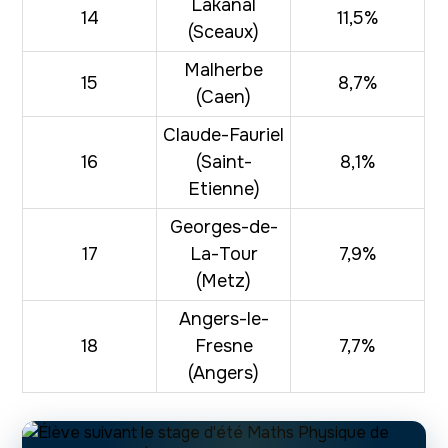
Lakanal
14
11,5%
(Sceaux)
Malherbe
15
8,7%
(Caen)
Claude-Fauriel
16
(Saint-
8,1%
Etienne)
Georges-de-
17
La-Tour
7,9%
(Metz)
Angers-le-
18
Fresne
7,7%
(Angers)