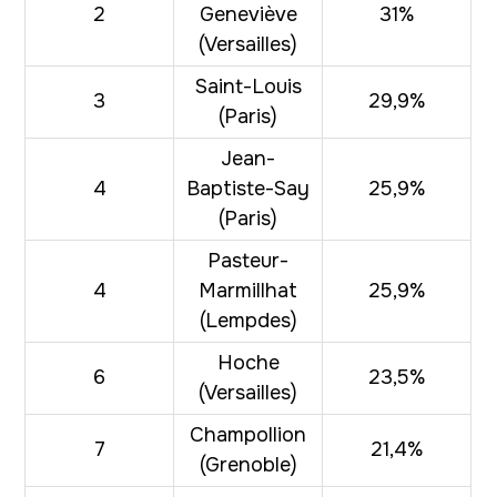
2
Geneviève
31%
(Versailles)
Saint-Louis
3
29,9%
(Paris)
Jean-
4
Baptiste-Say
25,9%
(Paris)
Pasteur-
4
Marmillhat
25,9%
(Lempdes)
Hoche
6
23,5%
(Versailles)
Champollion
7
21,4%
(Grenoble)