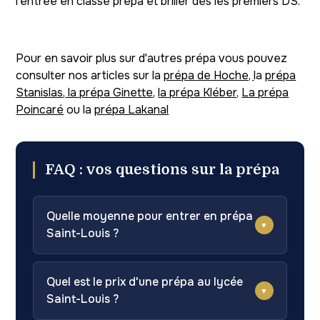
l’entrée en classe prépa et briller dès les premiers DS.
Pour en savoir plus sur d'autres prépa vous pouvez
consulter nos articles sur la
prépa de Hoche,
la
prépa
Stanislas
,
la prépa Ginette
,
la prépa Kléber
,
La prépa
Poincaré
ou la
prépa Lakanal
FAQ : vos questions sur la prépa
Quelle moyenne pour entrer en prépa
▼
Saint-Louis ?
‍Le jury recommande des notes de spécialité
strictement supérieures à 17/20 en
Quel est le prix d'une prépa au lycée
▼
mathématiques et physique. 96 % des admis
Saint-Louis ?
avaient une mention Très Bien au bac. Aucune