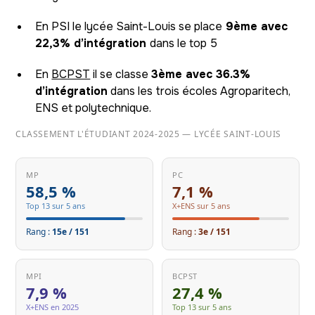
En PSI le lycée Saint-Louis se place
9ème avec
22,3% d’intégration
dans le top 5
En
BCPST
il se classe
3ème avec 36.3%
d’intégration
dans les trois écoles Agroparitech,
ENS et polytechnique.
CLASSEMENT L'ÉTUDIANT 2024-2025 — LYCÉE SAINT-LOUIS
MP
PC
58,5 %
7,1 %
Top 13 sur 5 ans
X+ENS sur 5 ans
Rang :
15e / 151
Rang :
3e / 151
MPI
BCPST
7,9 %
27,4 %
X+ENS en 2025
Top 13 sur 5 ans