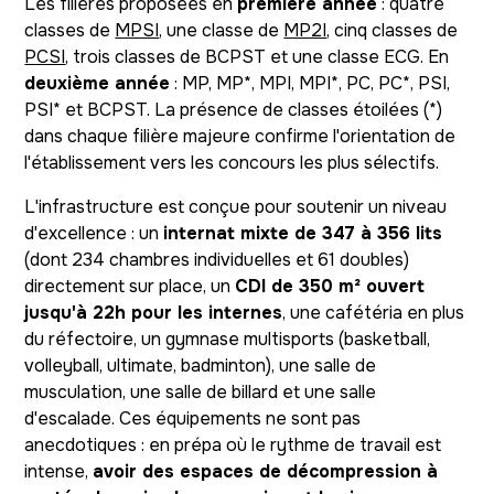
Les filières proposées en
première année
: quatre
classes de
MPSI
, une classe de
MP2I
, cinq classes de
PCSI
, trois classes de BCPST et une classe ECG. En
deuxième année
: MP, MP*, MPI, MPI*, PC, PC*, PSI,
PSI* et BCPST. La présence de classes étoilées (*)
dans chaque filière majeure confirme l'orientation de
l'établissement vers les concours les plus sélectifs.
L'infrastructure est conçue pour soutenir un niveau
d'excellence : un
internat mixte de 347 à 356 lits
(dont 234 chambres individuelles et 61 doubles)
directement sur place, un
CDI de 350 m² ouvert
jusqu'à 22h pour les internes
, une cafétéria en plus
du réfectoire, un gymnase multisports (basketball,
volleyball, ultimate, badminton), une salle de
musculation, une salle de billard et une salle
d'escalade. Ces équipements ne sont pas
anecdotiques : en prépa où le rythme de travail est
intense,
avoir des espaces de décompression à