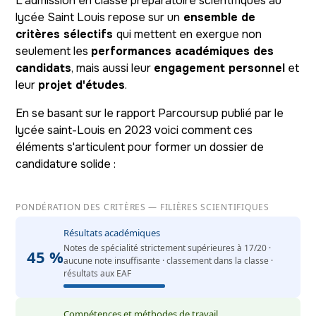
L'admission en classe préparatoire scientifiques au
lycée Saint Louis repose sur un
ensemble de
critères sélectifs
qui mettent en exergue non
seulement les
performances académiques des
candidats
, mais aussi leur
engagement personnel
et
leur
projet d'études
.
En se basant sur le rapport Parcoursup publié par le
lycée saint-Louis en 2023 voici comment ces
éléments s'articulent pour former un dossier de
candidature solide :
PONDÉRATION DES CRITÈRES — FILIÈRES SCIENTIFIQUES
Résultats académiques
Notes de spécialité strictement supérieures à 17/20 ·
45 %
aucune note insuffisante · classement dans la classe ·
résultats aux EAF
Compétences et méthodes de travail