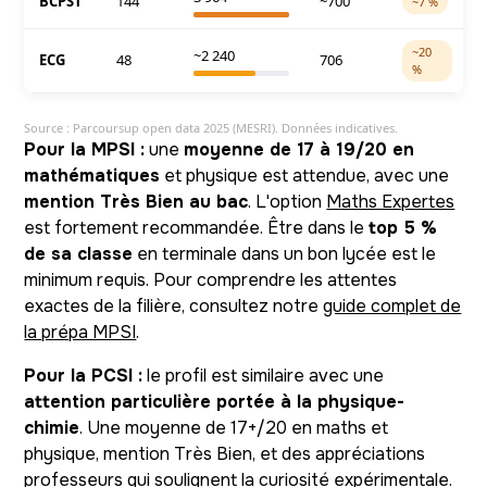
BCPST
144
~700
~7 %
~20
~2 240
ECG
48
706
%
Source : Parcoursup open data 2025 (MESRI). Données indicatives.
Pour la MPSI :
une
moyenne de 17 à 19/20 en
mathématiques
et physique est attendue, avec une
mention Très Bien au bac
. L'option
Maths Expertes
est fortement recommandée. Être dans le
top 5 %
de sa classe
en terminale dans un bon lycée est le
minimum requis. Pour comprendre les attentes
exactes de la filière, consultez notre
guide complet de
la prépa MPSI
.
Pour la PCSI :
le profil est similaire avec une
attention particulière portée à la physique-
chimie
. Une moyenne de 17+/20 en maths et
physique, mention Très Bien, et des appréciations
professeurs qui soulignent la curiosité expérimentale.