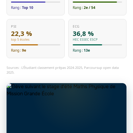
Rang :
Top 10
Rang :
2e / 54
PSI
ECG
22,3 %
36,8 %
top 5 écoles
HEC ESSEC ESCP
Rang :
9e
Rang :
13e
Sources : L'Étudiant classement prépas 2024-2025, Parcoursup open data
2025.