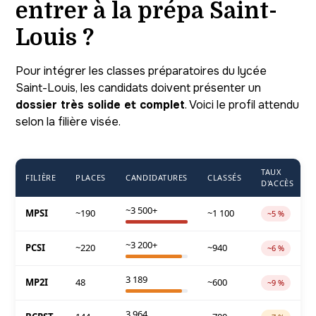
entrer à la prépa Saint-
Louis ?
Pour intégrer les classes préparatoires du lycée
Saint-Louis, les candidats doivent présenter un
dossier très solide et complet
. Voici le profil attendu
selon la filière visée.
TAUX
FILIÈRE
PLACES
CANDIDATURES
CLASSÉS
D'ACCÈS
~3 500+
MPSI
~190
~1 100
~5 %
~3 200+
PCSI
~220
~940
~6 %
3 189
MP2I
48
~600
~9 %
3 964