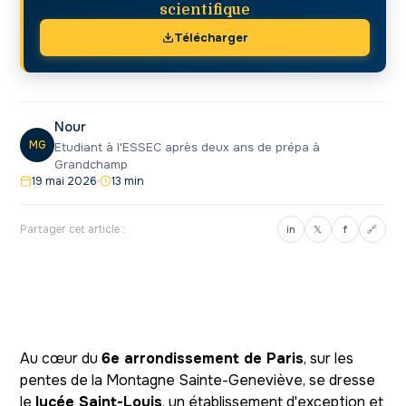
scientifique
Télécharger
Nour
MG
Etudiant à l'ESSEC après deux ans de prépa à
Grandchamp
19 mai 2026
13 min
Partager cet article :
in
𝕏
f
🔗
Au cœur du
6e arrondissement de Paris
, sur les
pentes de la Montagne Sainte-Geneviève, se dresse
le
lycée Saint-Louis
, un établissement d'exception et